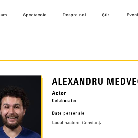
ram
Spectacole
Despre noi
Știri
Even
ALEXANDRU MEDVE
Actor
Colaborator
Date personale
Locul nasterii
: Constanța