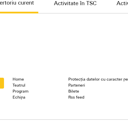
ertoriu curent
Activitate în TSC
Acti
Home
Protecția datelor cu caracter p
e
Teatrul
Parteneri
Program
Bilete
Echipa
Rss feed