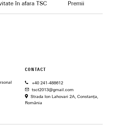
vitate în afara TSC
Premii
CONTACT
ersonal
+40 241-488612
tsct2013@gmail.com
Strada Ion Lahovari 2A, Constanţa,
România