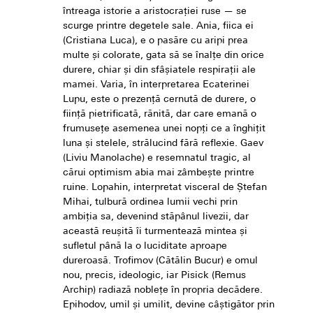
întreaga istorie a aristocrației ruse — se
scurge printre degetele sale. Ania, fiica ei
(Cristiana Luca), e o pasăre cu aripi prea
multe și colorate, gata să se înalțe din orice
durere, chiar și din sfâșiatele respirații ale
mamei. Varia, în interpretarea Ecaterinei
Lupu, este o prezență cernută de durere, o
ființă pietrificată, rănită, dar care emană o
frumusețe asemenea unei nopți ce a înghițit
luna și stelele, strălucind fără reflexie. Gaev
(Liviu Manolache) e resemnatul tragic, al
cărui optimism abia mai zâmbește printre
ruine. Lopahin, interpretat visceral de Ștefan
Mihai, tulbură ordinea lumii vechi prin
ambiția sa, devenind stăpânul livezii, dar
această reușită îi turmentează mintea și
sufletul până la o luciditate aproape
dureroasă. Trofimov (Cătălin Bucur) e omul
nou, precis, ideologic, iar Pisick (Remus
Archip) radiază noblețe în propria decădere.
Epihodov, umil și umilit, devine câștigător prin