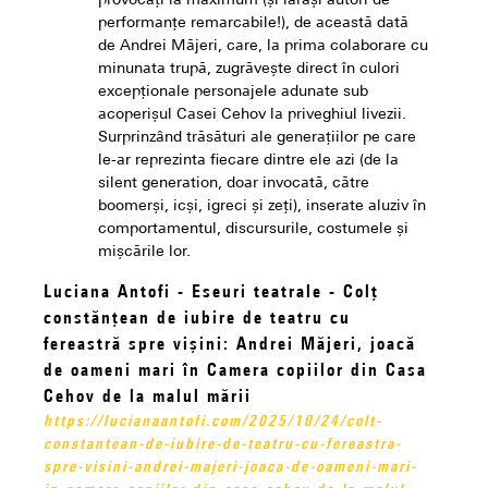
provocați la maximum (și iarăși autori de
performanțe remarcabile!), de această dată
de Andrei Măjeri, care, la prima colaborare cu
minunata trupă, zugrăvește direct în culori
excepționale personajele adunate sub
acoperișul Casei Cehov la priveghiul livezii.
Surprinzând trăsături ale generațiilor pe care
le-ar reprezinta fiecare dintre ele azi (de la
silent generation, doar invocată, către
boomerși, icși, igreci și zeți), inserate aluziv în
comportamentul, discursurile, costumele și
mișcările lor.
Luciana Antofi - Eseuri teatrale - Colț
constănțean de iubire de teatru cu
fereastră spre vișini: Andrei Măjeri, joacă
de oameni mari în Camera copiilor din Casa
Cehov de la malul mării
https://lucianaantofi.com/2025/10/24/colt-
constantean-de-iubire-de-teatru-cu-fereastra-
spre-visini-andrei-majeri-joaca-de-oameni-mari-