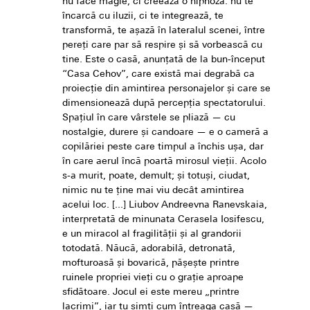
nu face magie, ci creează o hipnoză: nu te
încarcă cu iluzii, ci te integrează, te
transformă, te așază în lateralul scenei, între
pereți care par să respire și să vorbească cu
tine. Este o casă, anunțată de la bun-început
“Casa Cehov”, care există mai degrabă ca
proiecție din amintirea personajelor și care se
dimensionează după percepția spectatorului.
Spațiul în care vârstele se pliază — cu
nostalgie, durere și candoare — e o cameră a
copilăriei peste care timpul a închis ușa, dar
în care aerul încă poartă mirosul vieții. Acolo
s-a murit, poate, demult; și totuși, ciudat,
nimic nu te ține mai viu decât amintirea
acelui loc. [...] Liubov Andreevna Ranevskaia,
interpretată de minunata Cerasela Iosifescu,
e un miracol al fragilității și al grandorii
totodată. Năucă, adorabilă, detronată,
mofturoasă și bovarică, pășește printre
ruinele propriei vieți cu o grație aproape
sfidătoare. Jocul ei este mereu „printre
lacrimi”, iar tu simți cum întreaga casă —