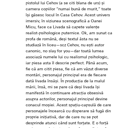
pistolul lui Cehov (a se citi blana de urs) și
camera copiilor “numai bună de murit,” toate
își găsesc locul în Casa Cehov. Acest univers
imersiv, în viziunea scenografică a Oanei
Micu, face ca Livada să capete valențe
realist-psihologice puternice. Ok, am sunat ca
profa de română, deși textul ăsta nu se
studiază în liceu—scz Cehov, nu ești autor
canonic, no slay for you—dar toată lumea
asociază numele lui cu realismul psihologic,
iar piesa asta îl descrie perfect. Până acum,
fie că am citit piesa, fie că am văzut diverse
montări, personajul principal era de fiecare
dată livada însăși. În producția de la malul
mării, însă, mi se pare că deși livada își
manifestă în continuare atracția obsesivă
asupra actorilor, personajul principal devine
conacul moșiei. Acest spațiu-capsulă de care
personajele încearcă cu disperare să fugă din
proprie inițiativă, dar de care nu se pot
desprinde atunci când sunt forțate. E o forță