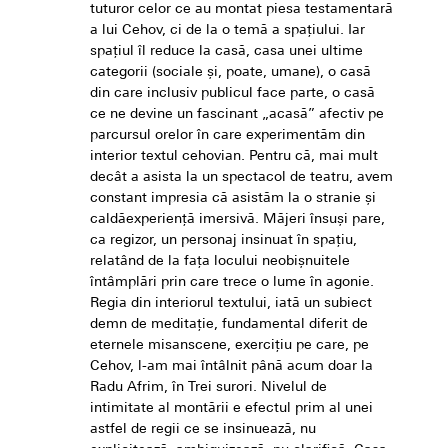
tuturor celor ce au montat piesa testamentară
a lui Cehov, ci de la o temă a spațiului. Iar
spațiul îl reduce la casă, casa unei ultime
categorii (sociale și, poate, umane), o casă
din care inclusiv publicul face parte, o casă
ce ne devine un fascinant „acasă” afectiv pe
parcursul orelor în care experimentăm din
interior textul cehovian. Pentru că, mai mult
decât a asista la un spectacol de teatru, avem
constant impresia că asistăm la o stranie și
caldăexperiență imersivă. Măjeri însuși pare,
ca regizor, un personaj insinuat în spațiu,
relatând de la fața locului neobișnuitele
întâmplări prin care trece o lume în agonie.
Regia din interiorul textului, iată un subiect
demn de meditație, fundamental diferit de
eternele misanscene, exercițiu pe care, pe
Cehov, l-am mai întâlnit până acum doar la
Radu Afrim, în Trei surori. Nivelul de
intimitate al montării e efectul prim al unei
astfel de regii ce se insinuează, nu