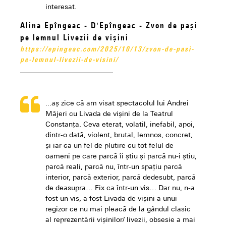
interesat.
Alina Epîngeac - D'Epîngeac - Zvon de pași
pe lemnul Livezii de vișini
https://epingeac.com/2025/10/13/zvon-de-pasi-
pe-lemnul-livezii-de-visini/
...aș zice că am visat spectacolul lui Andrei
Măjeri cu Livada de vișini de la Teatrul
Constanța. Ceva eterat, volatil, inefabil, apoi,
dintr-o dată, violent, brutal, lemnos, concret,
și iar ca un fel de plutire cu tot felul de
oameni pe care parcă îi știu și parcă nu-i știu,
parcă reali, parcă nu, într-un spațiu parcă
interior, parcă exterior, parcă dedesubt, parcă
de deasupra… Fix ca într-un vis… Dar nu, n-a
fost un vis, a fost Livada de vișini a unui
regizor ce nu mai pleacă de la gândul clasic
al reprezentării vișinilor/ livezii, obsesie a mai