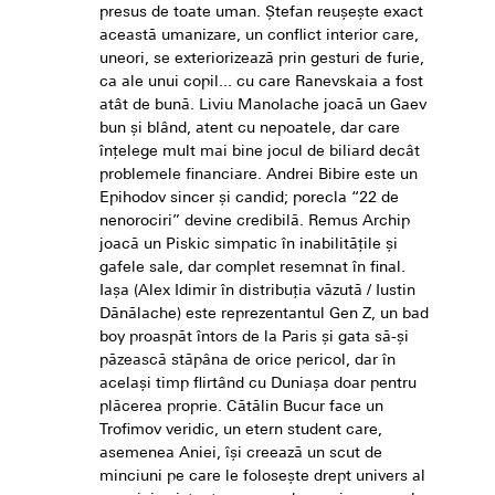
presus de toate uman. Ștefan reușește exact
această umanizare, un conflict interior care,
uneori, se exteriorizează prin gesturi de furie,
ca ale unui copil... cu care Ranevskaia a fost
atât de bună. Liviu Manolache joacă un Gaev
bun și blând, atent cu nepoatele, dar care
înțelege mult mai bine jocul de biliard decât
problemele financiare. Andrei Bibire este un
Epihodov sincer și candid; porecla “22 de
nenorociri” devine credibilă. Remus Archip
joacă un Piskic simpatic în inabilitățile și
gafele sale, dar complet resemnat în final.
Iașa (Alex Idimir în distribuția văzută / Iustin
Dănălache) este reprezentantul Gen Z, un bad
boy proaspăt întors de la Paris și gata să-și
păzească stăpâna de orice pericol, dar în
același timp flirtând cu Duniașa doar pentru
plăcerea proprie. Cătălin Bucur face un
Trofimov veridic, un etern student care,
asemenea Aniei, își creează un scut de
minciuni pe care le folosește drept univers al