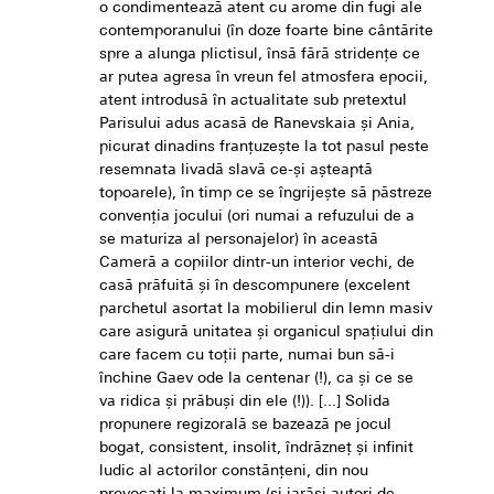
o condimentează atent cu arome din fugi ale
contemporanului (în doze foarte bine cântărite
spre a alunga plictisul, însă fără stridențe ce
ar putea agresa în vreun fel atmosfera epocii,
atent introdusă în actualitate sub pretextul
Parisului adus acasă de Ranevskaia și Ania,
picurat dinadins franțuzește la tot pasul peste
resemnata livadă slavă ce-și așteaptă
topoarele), în timp ce se îngrijește să păstreze
convenția jocului (ori numai a refuzului de a
se maturiza al personajelor) în această
Cameră a copiilor dintr-un interior vechi, de
casă prăfuită și în descompunere (excelent
parchetul asortat la mobilierul din lemn masiv
care asigură unitatea și organicul spațiului din
care facem cu toții parte, numai bun să-i
închine Gaev ode la centenar (!), ca și ce se
va ridica și prăbuși din ele (!)). [...] Solida
propunere regizorală se bazează pe jocul
bogat, consistent, insolit, îndrăzneț și infinit
ludic al actorilor constănțeni, din nou