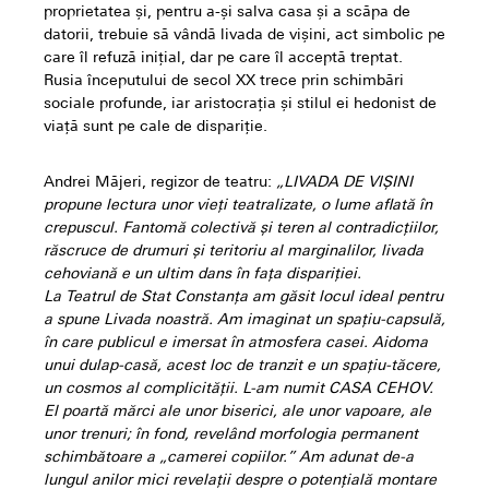
proprietatea și, pentru a-și salva casa și a scăpa de
datorii, trebuie să vândă livada de vișini, act simbolic pe
care îl refuză inițial, dar pe care îl acceptă treptat.
Rusia începutului de secol XX trece prin schimbări
sociale profunde, iar aristocrația și stilul ei hedonist de
viață sunt pe cale de dispariție.
Andrei Măjeri, regizor de teatru:
„LIVADA DE VIȘINI
propune lectura unor vieți teatralizate, o lume aflată în
crepuscul. Fantomă colectivă și teren al contradicțiilor,
răscruce de drumuri și teritoriu al marginalilor, livada
cehoviană e un ultim dans în fața dispariției.
La Teatrul de Stat Constanța am găsit locul ideal pentru
a spune Livada noastră. Am imaginat un spațiu-capsulă,
în care publicul e imersat în atmosfera casei. Aidoma
unui dulap-casă, acest loc de tranzit e un spațiu-tăcere,
un cosmos al complicității. L-am numit CASA CEHOV.
El poartă mărci ale unor biserici, ale unor vapoare, ale
unor trenuri; în fond, revelând morfologia permanent
schimbătoare a „camerei copiilor.” Am adunat de-a
lungul anilor mici revelații despre o potențială montare