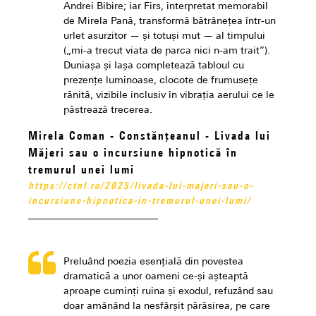
Andrei Bibire; iar Firs, interpretat memorabil
de Mirela Pană, transformă bătrânețea într-un
urlet asurzitor — și totuși mut — al timpului
(„mi-a trecut viata de parca nici n-am trait”).
Duniașa și Iașa completează tabloul cu
prezențe luminoase, clocote de frumusețe
rănită, vizibile inclusiv în vibrația aerului ce le
păstrează trecerea.
Mirela Coman - Constănțeanul - Livada lui
Măjeri sau o incursiune hipnotică în
tremurul unei lumi
https://ctnl.ro/2025/livada-lui-majeri-sau-o-
incursiune-hipnotica-in-tremurul-unei-lumi/
Preluând poezia esențială din povestea
dramatică a unor oameni ce-și așteaptă
aproape cuminți ruina și exodul, refuzând sau
doar amânând la nesfârșit părăsirea, pe care