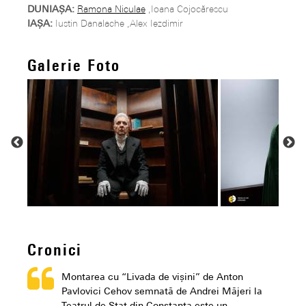
DUNIAȘA:
Ramona Niculae
,Ioana Cojocărescu
IAȘA:
Iustin Danalache ,Alex Iezdimir
Galerie Foto
Cronici
Montarea cu “Livada de vișini” de Anton
Pavlovici Cehov semnată de Andrei Măjeri la