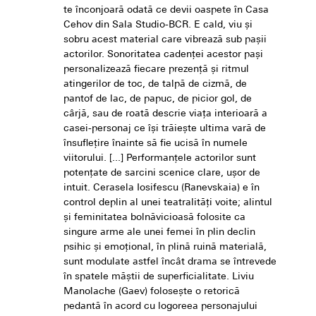
te înconjoară odată ce devii oaspete în Casa
Cehov din Sala Studio-BCR. E cald, viu și
sobru acest material care vibrează sub pașii
actorilor. Sonoritatea cadenței acestor pași
personalizează fiecare prezență și ritmul
atingerilor de toc, de talpă de cizmă, de
pantof de lac, de papuc, de picior gol, de
cârjă, sau de roată descrie viața interioară a
casei-personaj ce își trăiește ultima vară de
însuflețire înainte să fie ucisă în numele
viitorului. [...] Performanțele actorilor sunt
potențate de sarcini scenice clare, ușor de
intuit. Cerasela Iosifescu (Ranevskaia) e în
control deplin al unei teatralități voite; alintul
și feminitatea bolnăvicioasă folosite ca
singure arme ale unei femei în plin declin
psihic și emoțional, în plină ruină materială,
sunt modulate astfel încât drama se întrevede
în spatele măștii de superficialitate. Liviu
Manolache (Gaev) folosește o retorică
pedantă în acord cu logoreea personajului