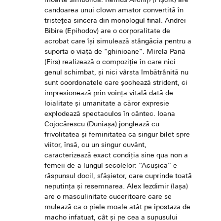
moarte simbolică. Remus Archip (Pișcik) are
candoarea unui clown amator convertită în
tristețea sinceră din monologul final. Andrei
Bibire (Epihodov) are o corporalitate de
acrobat care își simulează stângăcia pentru a
suporta o viață de “ghinioane”. Mirela Pană
(Firs) realizează o compoziție în care nici
genul schimbat, și nici vârsta îmbătrânită nu
sunt coordonatele care șochează strident, ci
impresionează prin voința vitală dată de
loialitate și umanitate a căror expresie
explodează spectaculos în cântec. Ioana
Cojocărescu (Duniașa) jonglează cu
frivolitatea și feminitatea ca singur bilet spre
viitor, însă, cu un singur cuvânt,
caracterizează exact condiția sine qua non a
femeii de-a lungul secolelor: “Acușica” e
răspunsul docil, sfâșietor, care cuprinde toată
neputința și resemnarea. Alex Iezdimir (Iașa)
are o masculinitate cuceritoare care se
mulează ca o piele moale atât pe ipostaza de
macho infatuat, cât și pe cea a supusului