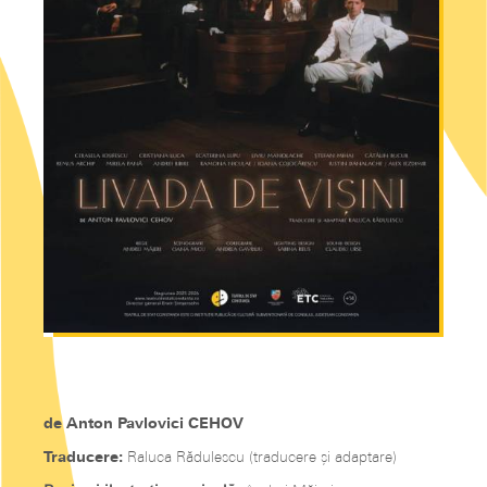
de
Anton Pavlovici CEHOV
Traducere:
Raluca Rădulescu (traducere și adaptare)