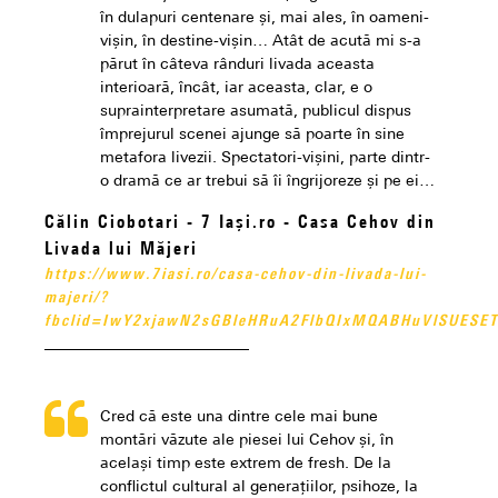
în dulapuri centenare și, mai ales, în oameni-
vișin, în destine-vișin… Atât de acută mi s-a
părut în câteva rânduri livada aceasta
interioară, încât, iar aceasta, clar, e o
suprainterpretare asumată, publicul dispus
împrejurul scenei ajunge să poarte în sine
metafora livezii. Spectatori-vișini, parte dintr-
o dramă ce ar trebui să îi îngrijoreze și pe ei…
Călin Ciobotari - 7 Iași.ro - Casa Cehov din
Livada lui Măjeri
https://www.7iasi.ro/casa-cehov-din-livada-lui-
majeri/?
fbclid=IwY2xjawN2sGBleHRuA2FlbQIxMQABHuVlSUESE
Cred că este una dintre cele mai bune
montări văzute ale piesei lui Cehov și, în
același timp este extrem de fresh. De la
conflictul cultural al generațiilor, psihoze, la