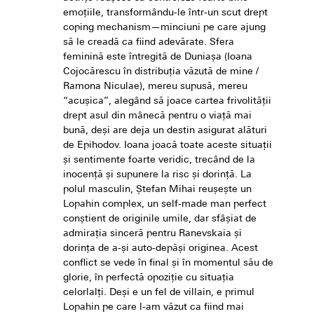
emoțiile, transformându-le într-un scut drept
coping mechanism—minciuni pe care ajung
să le creadă ca fiind adevărate. Sfera
feminină este întregită de Duniașa (Ioana
Cojocărescu în distribuția văzută de mine /
Ramona Niculae), mereu supusă, mereu
“acușica”, alegând să joace cartea frivolității
drept asul din mânecă pentru o viață mai
bună, deși are deja un destin asigurat alături
de Epihodov. Ioana joacă toate aceste situații
și sentimente foarte veridic, trecând de la
inocență și supunere la risc și dorință. La
polul masculin, Ștefan Mihai reușește un
Lopahin complex, un self-made man perfect
conștient de originile umile, dar sfâșiat de
admirația sinceră pentru Ranevskaia și
dorința de a-și auto-depăși originea. Acest
conflict se vede în final și în momentul său de
glorie, în perfectă opoziție cu situația
celorlalți. Deși e un fel de villain, e primul
Lopahin pe care l-am văzut ca fiind mai