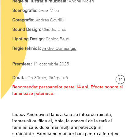
Regie și ilustrație muzicală:
Andrei Măjeri
Scenografie:
Oana Micu
Coregrafie:
Andrea Gavriliu
Sound Design:
Claudiu Urse
Lighting Design:
Sabina Reus
Regie tehnică:
Andrei Dermengiu
Premiera:
11 octombrie 2025
Durata:
2h 30min, fără pauză
14
Recomandat persoanelor peste 14 ani. Efecte sonore și
luminoase puternice.
Liubov Andreevna Ranevskaia se întoarce ruinată,
împreună cu fiica ei, Ania, la conacul de la țară al
familiei sale, după mai mulți ani petrecuți în
străinătate. Familia nu mai are bani pentru a întreține