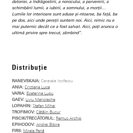
datoriei, a îndrăgostirii, a norocului, a parvenirii, a
schimbării lumii, a iubirii, a somnului, a morții…
Lumile lor interioare sunt aduse și-ntoarse, ba față, ba
pe dos, aici unde pereții suntem noi. Aici, nimic nu e
mai puternic decât ce a fost salvat. Aici, poți arunca o
ultimă privire spre trecut, zâmbind”.
Distribuție
RANEVSKAIA:
Cerasela Iosifescu
ANIA:
Cristiana Luca
VARIA:
Ecaterina Lupu
GAEV:
Liviu Manolache
LOPAHIN:
Ștefan Mihai
TROFIMOV:
Cătălin Bucur
PISCIK/TRECĂTORUL:
Remus Archip
EPIHODOV:
Andrei Bibire
FIRS:
Mirela Pană