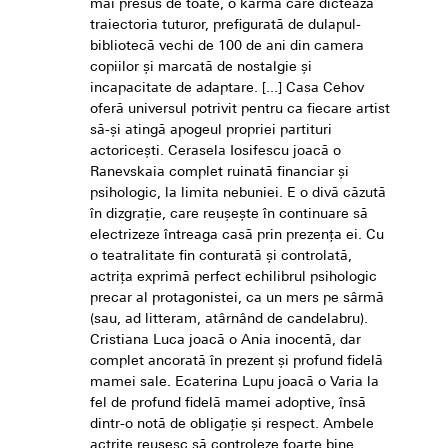
mai presus de toate, o karmă care dictează
traiectoria tuturor, prefigurată de dulapul-
bibliotecă vechi de 100 de ani din camera
copiilor și marcată de nostalgie și
incapacitate de adaptare. [...] Casa Cehov
oferă universul potrivit pentru ca fiecare artist
să-și atingă apogeul propriei partituri
actoricești. Cerasela Iosifescu joacă o
Ranevskaia complet ruinată financiar și
psihologic, la limita nebuniei. E o divă căzută
în dizgrație, care reușește în continuare să
electrizeze întreaga casă prin prezența ei. Cu
o teatralitate fin conturată și controlată,
actrița exprimă perfect echilibrul psihologic
precar al protagonistei, ca un mers pe sârmă
(sau, ad litteram, atârnând de candelabru).
Cristiana Luca joacă o Ania inocentă, dar
complet ancorată în prezent și profund fidelă
mamei sale. Ecaterina Lupu joacă o Varia la
fel de profund fidelă mamei adoptive, însă
dintr-o notă de obligație și respect. Ambele
actrițe reușesc să controleze foarte bine