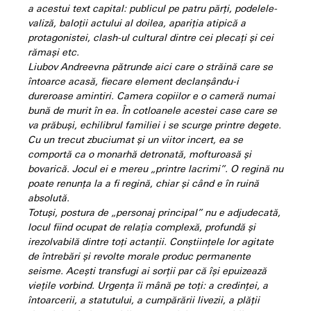
a acestui text capital: publicul pe patru părți, podelele-
valiză, baloții actului al doilea, apariția atipică a
protagonistei, clash-ul cultural dintre cei plecați și cei
rămași etc.
Liubov Andreevna pătrunde aici care o străină care se
întoarce acasă, fiecare element declanșându-i
dureroase amintiri. Camera copiilor e o cameră numai
bună de murit în ea. În cotloanele acestei case care se
va prăbuși, echilibrul familiei i se scurge printre degete.
Cu un trecut zbuciumat și un viitor incert, ea se
comportă ca o monarhă detronată, mofturoasă și
bovarică. Jocul ei e mereu „printre lacrimi”. O regină nu
poate renunța la a fi regină, chiar și când e în ruină
absolută.
Totuși, postura de „personaj principal” nu e adjudecată,
locul fiind ocupat de relația complexă, profundă și
irezolvabilă dintre toți actanții. Conștiințele lor agitate
de întrebări și revolte morale produc permanente
seisme. Acești transfugi ai sorții par că își epuizează
viețile vorbind. Urgența îi mână pe toți: a credinței, a
întoarcerii, a statutului, a cumpărării livezii, a plății