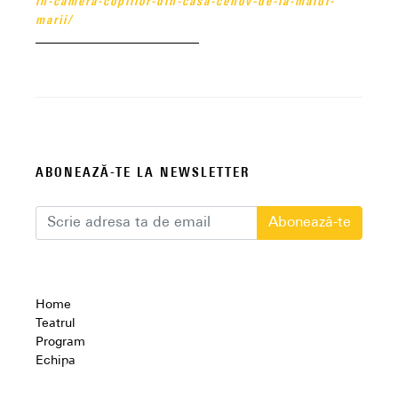
in-camera-copiilor-din-casa-cehov-de-la-malul-
marii/
ABONEAZĂ-TE LA NEWSLETTER
Abonează-te
Home
Teatrul
Program
Echipa