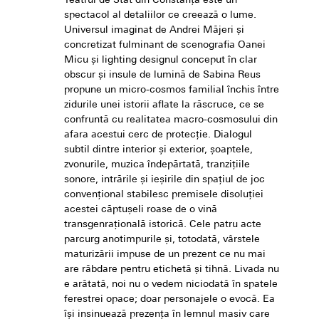
Teatrul de Stat din Constanța este un
spectacol al detaliilor ce creează o lume.
Universul imaginat de Andrei Măjeri și
concretizat fulminant de scenografia Oanei
Micu și lighting designul conceput în clar
obscur și insule de lumină de Sabina Reus
propune un micro-cosmos familial închis între
zidurile unei istorii aflate la răscruce, ce se
confruntă cu realitatea macro-cosmosului din
afara acestui cerc de protecție. Dialogul
subtil dintre interior și exterior, șoaptele,
zvonurile, muzica îndepărtată, tranzițiile
sonore, intrările și ieșirile din spațiul de joc
convențional stabilesc premisele disoluției
acestei căptușeli roase de o vină
transgenrațională istorică. Cele patru acte
parcurg anotimpurile și, totodată, vârstele
maturizării impuse de un prezent ce nu mai
are răbdare pentru etichetă și tihnă. Livada nu
e arătată, noi nu o vedem niciodată în spatele
ferestrei opace; doar personajele o evocă. Ea
își insinuează prezența în lemnul masiv care