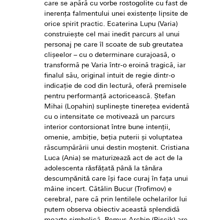
care se apără cu vorbe rostogolite cu fast de
inerența falmentului unei existențe lipsite de
orice spirit practic. Ecaterina Lupu (Varia)
construiește cel mai inedit parcurs al unui
personaj pe care îl scoate de sub greutatea
clișeelor – cu o determinare curajoasă, o
transformă pe Varia într-o eroină tragică, iar
finalul său, original intuit de regie dintr-o
indicație de cod din lectură, oferă premisele
pentru performanță actoricească. Ștefan
Mihai (Lopahin) suplinește tinerețea evidentă
cu o intensitate ce motivează un parcurs
interior contorsionat între bune intenții,
omenie, ambiție, beția puterii și voluptatea
răscumpărării unui destin moștenit. Cristiana
Luca (Ania) se maturizeazǎ act de act de la
adolescenta rǎsfǎțatǎ pânǎ la tânǎra
descumpǎnitǎ care îşi face curaj în fața unui
mâine incert. Cătălin Bucur (Trofimov) e
cerebral, pare că prin lentilele ochelarilor lui
putem observa obiectiv această splendidă