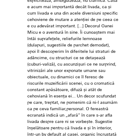
explicitează, ambiguizează, nu clarifică. Casa
e acum mai importantă decât livada, ca și
cum livada e una din acele diversiuni specific
cehoviene de mutare a atenției de pe ceea ce
e cu adevărat important. [...] Decorul Oanei
Micu e o aventură în sine. Îi cunoaștem mai
întâi suprafețele, reliefurile lemnoase
(dulapuri, sugestiile de parchet demodat),
apoi îl descoperim în diferitele lui straturi de
adâncime, cu structuri ce se detașează
(cuburi-valiză), cu ascunzișuri ce ne surprind,
vitrinizări ale unor exponate umane sau
obiectuale, cu dinamici ce îl feresc de
riscurile muzeificării scenei, cu o cromatică
constant apăsătoare, difuză și atât de
cehoviană în esența ei... Un decor scufundat
pe care, treptat, ne pomenim că ni-l asumăm
ca pe ceva familiar,personal. O fereastră
ecranată indică un „afară” în care s-ar afla
livada despre care ni se vorbește. Sugestie
înșelătoare pentru că livada e și în interior,
într-un by default al casei, organic încrustată