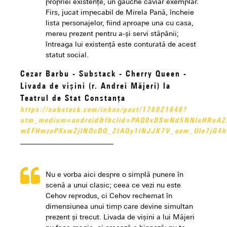
propriei existențe, un gauche caviar exemplar.
Firs, jucat impecabil de Mirela Pană, încheie
lista personajelor, fiind aproape una cu casa,
mereu prezent pentru a-și servi stăpânii;
întreaga lui existență este conturată de acest
statut social.
Cezar Barbu - Substack - Cherry Queen -
Livada de vișini (r. Andrei Măjeri) la
Teatrul de Stat Constanța
https://substack.com/inbox/post/176021646?
utm_medium=android&fbclid=PAQ0xDSwNd5NNleHRuA
mEFHmzoPXswZjlNOcDQ_2IAQy1lNJJK7V_aem_Ule7jG4
Nu e vorba aici despre o simplă punere în
scenă a unui clasic; ceea ce vezi nu este
Cehov reprodus, ci Cehov rechemat în
dimensiunea unui timp care devine simultan
prezent și trecut. Livada de vișini a lui Măjeri