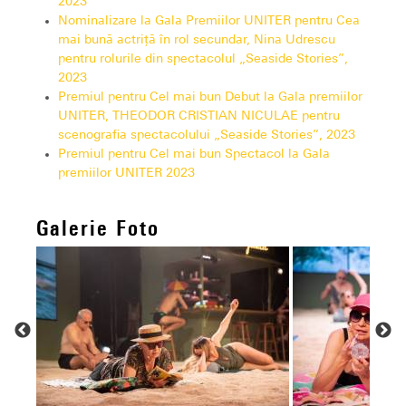
2023
Nominalizare la Gala Premiilor UNITER pentru Cea
mai bună actriţă în rol secundar, Nina Udrescu
pentru rolurile din spectacolul „Seaside Stories”,
2023
Premiul pentru Cel mai bun Debut la Gala premiilor
UNITER, THEODOR CRISTIAN NICULAE pentru
scenografia spectacolului „Seaside Stories”, 2023
Premiul pentru Cel mai bun Spectacol la Gala
premiilor UNITER 2023
Galerie Foto