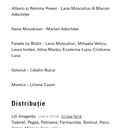
Albano și Romina Power - Lana Moscaliuc & Marian
Adochiței
Nana Mouskouri - Marian Adochiței
Fanele lui Bitălz – Lana Moscaliuc, Mihaela Velicu,
Laura Iordan, Alina Manțu, Ecaterina Lupu, Cristiana
Luca
Golanul – Cătălin Bucur
Monica – Liliana Cazan
Distribuție
Lili Aroganta:
Liliana Ghiță ,
Mirela Pană
Tudorel, Pegas, Patroana, Farmacista, Bunicul, Paco,