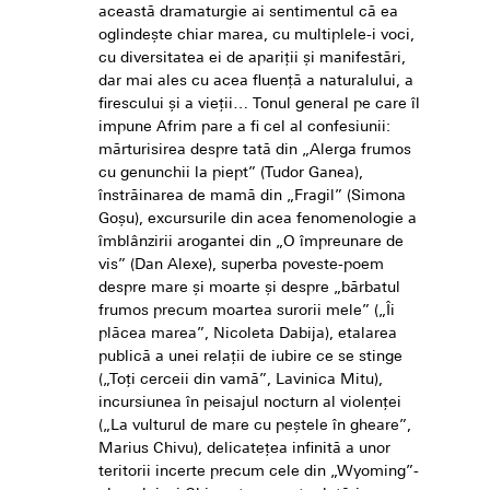
această dramaturgie ai sentimentul că ea
oglindește chiar marea, cu multiplele-i voci,
cu diversitatea ei de apariții și manifestări,
dar mai ales cu acea fluență a naturalului, a
firescului și a vieții… Tonul general pe care îl
impune Afrim pare a fi cel al confesiunii:
mărturisirea despre tată din „Alerga frumos
cu genunchii la piept” (Tudor Ganea),
înstrăinarea de mamă din „Fragil” (Simona
Goșu), excursurile din acea fenomenologie a
îmblânzirii arogantei din „O împreunare de
vis” (Dan Alexe), superba poveste-poem
despre mare și moarte și despre „bărbatul
frumos precum moartea surorii mele” („Îi
plăcea marea”, Nicoleta Dabija), etalarea
publică a unei relații de iubire ce se stinge
(„Toți cerceii din vamă”, Lavinica Mitu),
incursiunea în peisajul nocturn al violenței
(„La vulturul de mare cu peștele în gheare”,
Marius Chivu), delicatețea infinită a unor
teritorii incerte precum cele din „Wyoming”-