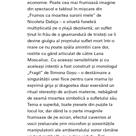
economie. Poate cea mai frumoasă imagine
din spectacol e tabloul în mişcare din
„Frumos ca moartea surorii mele” de
Nicoleta Dabija – o siluetă funebră
multiplicată pe o plajă dezolantă; un suflet
ţinut în frâu de o geamandură de tristeţi ce îi
devine giulgiu al propriului suflet mort într-o
mare ce nu poate spăla amintiri care dor,
rostite cu gând articulat de către Lana
Moscaliuc. Cu aceeaşi sensibilitate şi cu
aceleaşi intenţii a fost construit şi monologul
„Fragil” de Simona Goşu – o destăinuire a
singurătăţii unei fiice pentru care mama îşi
exprimă grija şi dragostea doar exersând un
ritual stereotip de acţiuni materne, nebăgând
de seamă moartea simbolică a sufletului său.
Tema e superbă, toate piesele din puzzle la
locul lor, dar dând la o parte imaginile
frumoase de pe ecran, efectul cavernos al
vocii prelucrate prin microfon şi sonorităţile
manipulatorii ale ambientalului sonor rămâne