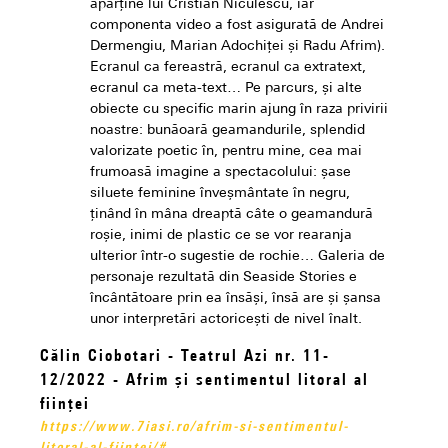
aparține lui Cristian Niculescu, iar
componenta video a fost asigurată de Andrei
Dermengiu, Marian Adochiței și Radu Afrim).
Ecranul ca fereastră, ecranul ca extratext,
ecranul ca meta-text… Pe parcurs, și alte
obiecte cu specific marin ajung în raza privirii
noastre: bunăoară geamandurile, splendid
valorizate poetic în, pentru mine, cea mai
frumoasă imagine a spectacolului: șase
siluete feminine înveșmântate în negru,
ținând în mâna dreaptă câte o geamandură
roșie, inimi de plastic ce se vor rearanja
ulterior într-o sugestie de rochie… Galeria de
personaje rezultată din Seaside Stories e
încântătoare prin ea însăși, însă are și șansa
unor interpretări actoricești de nivel înalt.
Călin Ciobotari - Teatrul Azi nr. 11-
12/2022 - Afrim și sentimentul litoral al
ființei
https://www.7iasi.ro/afrim-si-sentimentul-