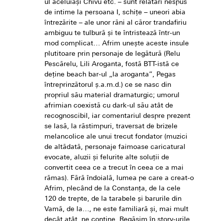
ul aceluiași Chivu etc. – sunt relatări nespus
de intime la persoana I, schițe – uneori abia
întrezărite – ale unor răni al căror trandafiriu
ambiguu te tulbură și te întristează într-un
mod complicat… Afrim unește aceste insule
plutitoare prin personaje de legătură (Relu
Pescărelu, Lili Aroganta, fostă BTT-istă ce
deține beach bar-ul „la aroganta”, Pegas
întreprinzătorul ș.a.m.d.) ce se nasc din
propriul său material dramaturgic; umorul
afrimian coexistă cu dark-ul său atât de
recognoscibil, iar comentariul despre prezent
se lasă, la răstimpuri, traversat de brizele
melancolice ale unui trecut fondator (muzici
de altădată, personaje faimoase caricatural
evocate, aluzii și felurite alte soluții de
convertit ceea ce a trecut în ceea ce a mai
rămas). Fără îndoială, lumea pe care a creat-o
Afrim, plecând de la Constanța, de la cele
120 de trepte, de la tarabele și barurile din
Vamă, de la…, ne este familiară și, mai mult
decât atât, ne conține. Regăsim în story-urile