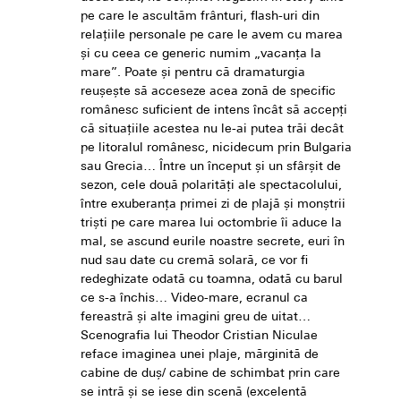
pe care le ascultăm frânturi, flash-uri din
relațiile personale pe care le avem cu marea
și cu ceea ce generic numim „vacanța la
mare”. Poate și pentru că dramaturgia
reușește să acceseze acea zonă de specific
românesc suficient de intens încât să accepți
că situațiile acestea nu le-ai putea trăi decât
pe litoralul românesc, nicidecum prin Bulgaria
sau Grecia… Între un început și un sfârșit de
sezon, cele două polarități ale spectacolului,
între exuberanța primei zi de plajă și monștrii
triști pe care marea lui octombrie îi aduce la
mal, se ascund eurile noastre secrete, euri în
nud sau date cu cremă solară, ce vor fi
redeghizate odată cu toamna, odată cu barul
ce s-a închis… Video-mare, ecranul ca
fereastră și alte imagini greu de uitat…
Scenografia lui Theodor Cristian Niculae
reface imaginea unei plaje, mărginită de
cabine de duș/ cabine de schimbat prin care
se intră și se iese din scenă (excelentă