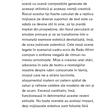
scenă cu scenă compoziţiile generate de
aceeaşi stilistică şi aceeaşi voinţă creativă.
Riscul acestui tip foarte calculat de a replica
mijloace pe diverse suporturi de text este ca
odată ce devine stil în sine, să îşi piardă
treptat din prospeţime, din fiorul percutant al
emoţiei primare şi să se transforme într-o
minunată expresie estetică devitalizată, însă,
de acea pulsiune autentică. Cele nouă scene
legate în scenariul-cadru scris de Radu Afrim
compun o sinfonie inegală de ritmuri nu
mereu armonizate. Miza e crearea unei stări,
aducerea în sala de teatru a nostalgiilor
noastre despre iubiri consumate în Vamă,
nisipul care ne-a strâns lacrimile,
ataşamentul matern ori patern spălat de
valuri şi refrene celebre ale modelor de ieri şi
de acum. Excesul cantitativ, însă,
funcţionează în detrimentul acestei reverii
estivale. Nu toate scenele au acelaşi impact,
deşi mijloacele estetice sunt folosite fără