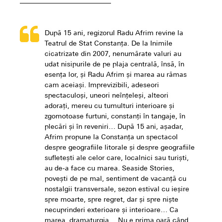
După 15 ani, regizorul Radu Afrim revine la
Teatrul de Stat Constanța. De la Inimile
cicatrizate din 2007, nenumărate valuri au
udat nisipurile de pe plaja centrală, însă, în
esența lor, și Radu Afrim și marea au rămas
cam aceiași. Imprevizibili, adeseori
spectaculoși, uneori neînțeleși, alteori
adorați, mereu cu tumulturi interioare și
zgomotoase furtuni, constanți în tangaje, în
plecări și în reveniri… După 15 ani, așadar,
Afrim propune la Constanța un spectacol
despre geografiile litorale și despre geografiile
sufletești ale celor care, localnici sau turiști,
au de-a face cu marea. Seaside Stories,
povești de pe mal, sentiment de vacanță cu
nostalgii transversale, sezon estival cu ieșire
spre moarte, spre regret, dar și spre niște
necuprinderi exterioare și interioare… Ca
marea, dramaturgia… Nu e prima oară când