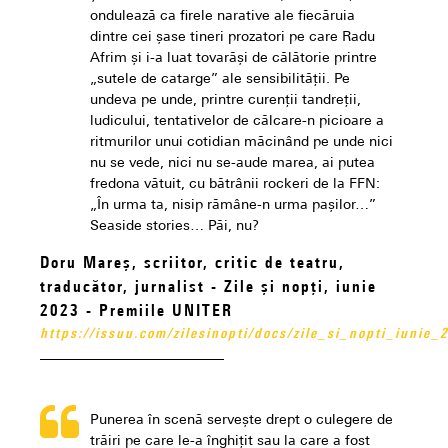
ondulează ca firele narative ale fiecăruia
dintre cei șase tineri prozatori pe care Radu
Afrim și i-a luat tovarăși de călătorie printre
„sutele de catarge” ale sensibilității. Pe
undeva pe unde, printre curenții tandreții,
ludicului, tentativelor de călcare-n picioare a
ritmurilor unui cotidian măcinând pe unde nici
nu se vede, nici nu se-aude marea, ai putea
fredona vătuit, cu bătrânii rockeri de la FFN:
„În urma ta, nisip rămâne-n urma pașilor…”
Seaside stories… Păi, nu?
Doru Mareș, scriitor, critic de teatru,
traducător, jurnalist - Zile și nopți, iunie
2023 - Premiile UNITER
https://issuu.com/zilesinopti/docs/zile_si_nopti_iuni
Punerea în scenă servește drept o culegere de
trăiri pe care le-a înghițit sau la care a fost