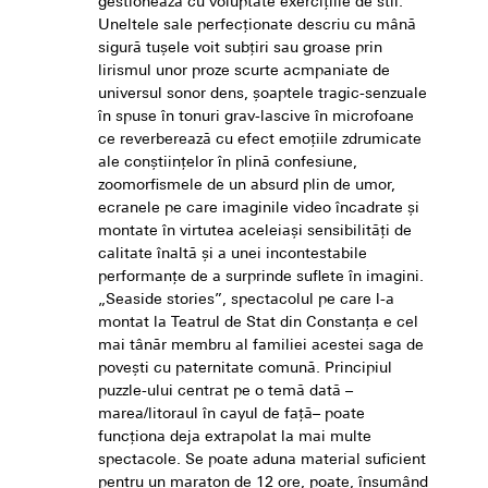
gestionează cu voluptate exerciţiile de stil.
Uneltele sale perfecţionate descriu cu mână
sigură tușele voit subţiri sau groase prin
lirismul unor proze scurte acmpaniate de
universul sonor dens, şoaptele tragic-senzuale
în spuse în tonuri grav-lascive în microfoane
ce reverberează cu efect emoţiile zdrumicate
ale conştiinţelor în plină confesiune,
zoomorfismele de un absurd plin de umor,
ecranele pe care imaginile video încadrate şi
montate în virtutea aceleiaşi sensibilităţi de
calitate înaltă şi a unei incontestabile
performanţe de a surprinde suflete în imagini.
„Seaside stories”, spectacolul pe care l-a
montat la Teatrul de Stat din Constanţa e cel
mai tânăr membru al familiei acestei saga de
poveşti cu paternitate comună. Principiul
puzzle-ului centrat pe o temă dată –
marea/litoraul în cayul de față– poate
funcţiona deja extrapolat la mai multe
spectacole. Se poate aduna material suficient
pentru un maraton de 12 ore, poate, însumând