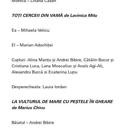
Monica – Liliana Cazan
TOȚI CERCEII DIN VAMĂ de Lavinica Mitu
Ea – Mihaela Velicu
El – Marian Adochiței
Cupluri: Alina Manțu și Andrei Bibire, Cătălin Bucur și
Cristiana Luca, Lana Moscaliuc și Anaïs Agi-Ali,
Alexandru Burcă si Ecaterina Lupu
Desperecheata: Laura Iordan
LA VULTURUL DE MARE CU PEȘTELE ÎN GHEARE
de Marius Chivu
Băiatul – Andrei Bibire