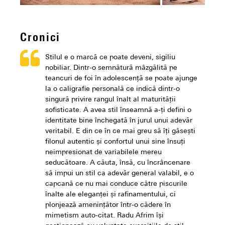
Cronici
Stilul e o marcă ce poate deveni, sigiliu
nobiliar. Dintr-o semnătură mâzgălită pe
teancuri de foi în adolescenţă se poate ajunge
la o caligrafie personală ce indică dintr-o
singură privire rangul înalt al maturităţii
sofisticate. A avea stil înseamnă a-ţi defini o
identitate bine închegată în jurul unui adevăr
veritabil. E din ce în ce mai greu să îţi găseşti
filonul autentic şi confortul unui sine însuţi
neimpresionat de variabilele mereu
seducătoare. A căuta, însă, cu încrâncenare
să impui un stil ca adevăr general valabil, e o
capcană ce nu mai conduce către piscurile
înalte ale eleganţei şi rafinamentului, ci
plonjează ameninţător într-o cădere în
mimetism auto-citat. Radu Afrim îşi