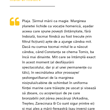
litoral-al-fiintei/#
Plaja. Țărmul mării ca magie. Marginea
planetei lichide ca vocație homerică, așadar
aceea care spune povești (întâmplate, fără
îndoială, tocmai fiindcă au fost trecute prin
filtrul ficțiunii) apte de a ajunge cândva mit.
Dacă nu cumva tocmai mitul le-a născut
cândva, când Constanța se chema Tomis, ba
încă mai dinainte. Mit care se întâmplă exact
în acest moment (al desfășurării
spectacolului, dar și al unei permanențe cu
tâlc), în vecinătatea altor prosoape/
șezlonguri/baruri de la marginea
nisipului/cabine de schimbat în uniforma
ființei marine care trăiește pe uscat și visează
să zboare, cu acoperișuri de pe care
bronzabilii pot părea pescăruși (Arkadina,
Treplev, Zarecinaia & Co sunt sigur printre ei)
și mai ales a mării-fereastră (sau invers) care