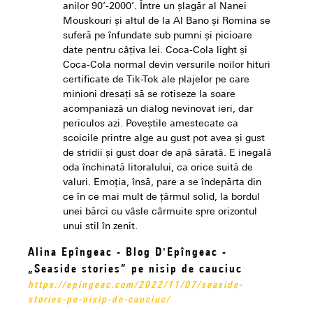
anilor 90’-2000’. Între un şlagăr al Nanei
Mouskouri şi altul de la Al Bano şi Romina se
suferă pe înfundate sub pumni şi picioare
date pentru câţiva lei. Coca-Cola light şi
Coca-Cola normal devin versurile noilor hituri
certificate de Tik-Tok ale plajelor pe care
minioni dresaţi să se rotiseze la soare
acompaniază un dialog nevinovat ieri, dar
periculos azi. Poveştile amestecate ca
scoicile printre alge au gust pot avea şi gust
de stridii şi gust doar de apă sărată. E inegală
oda închinată litoralului, ca orice suită de
valuri. Emoţia, însă, pare a se îndepărta din
ce în ce mai mult de ţărmul solid, la bordul
unei bărci cu vâsle cârmuite spre orizontul
unui stil în zenit.
Alina Epîngeac - Blog D'Epîngeac -
„Seaside stories” pe nisip de cauciuc
https://epingeac.com/2022/11/07/seaside-
stories-pe-nisip-de-cauciuc/