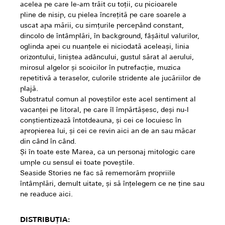
acelea pe care le-am trăit cu toții, cu picioarele
pline de nisip, cu pielea încrețită pe care soarele a
uscat apa mării, cu simțurile percepând constant,
dincolo de întâmplări, în background, fâșâitul valurilor,
oglinda apei cu nuanțele ei niciodată aceleași, linia
orizontului, liniștea adâncului, gustul sărat al aerului,
mirosul algelor și scoicilor în putrefacție, muzica
repetitivă a teraselor, culorile stridente ale jucăriilor de
plajă.
Substratul comun al poveștilor este acel sentiment al
vacanței pe litoral, pe care îl împărtășesc, deși nu-l
conștientizează întotdeauna, și cei ce locuiesc în
apropierea lui, și cei ce revin aici an de an sau măcar
din când în când.
Și în toate este Marea, ca un personaj mitologic care
umple cu sensul ei toate poveștile.
Seaside Stories ne fac să rememorăm propriile
întâmplări, demult uitate, și să înțelegem ce ne ține sau
ne readuce aici.
DISTRIBUȚIA: