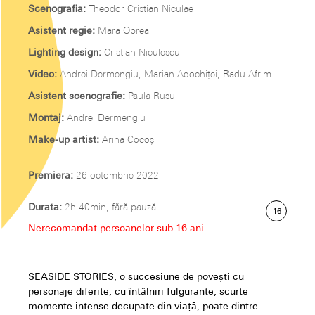
Scenografia:
Theodor Cristian Niculae
Asistent regie:
Mara Oprea
Lighting design:
Cristian Niculescu
Video:
Andrei Dermengiu, Marian Adochiţei, Radu Afrim
Asistent scenografie:
Paula Rusu
Montaj:
Andrei Dermengiu
Make-up artist:
Arina Cocoș
Premiera:
26 octombrie 2022
Durata:
2h 40min, fără pauză
16
Nerecomandat persoanelor sub 16 ani
SEASIDE STORIES, o succesiune de povești cu
personaje diferite, cu întâlniri fulgurante, scurte
momente intense decupate din viață, poate dintre