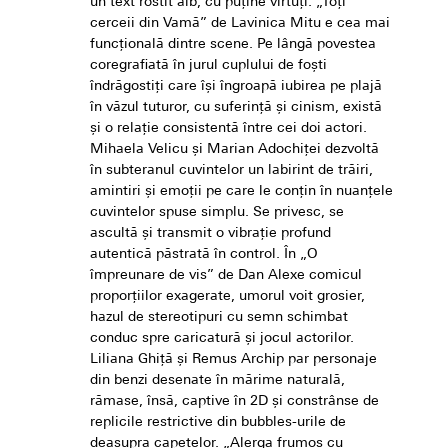
un text rostit alb, cu puţine virtuţi. „Toţi
cerceii din Vamă” de Lavinica Mitu e cea mai
funcţională dintre scene. Pe lângă povestea
coregrafiată în jurul cuplului de foşti
îndrăgostiţi care îşi îngroapă iubirea pe plajă
în văzul tuturor, cu suferinţă şi cinism, există
şi o relaţie consistentă între cei doi actori.
Mihaela Velicu şi Marian Adochiţei dezvoltă
în subteranul cuvintelor un labirint de trăiri,
amintiri şi emoţii pe care le conţin în nuanţele
cuvintelor spuse simplu. Se privesc, se
ascultă şi transmit o vibraţie profund
autentică păstrată în control. În „O
împreunare de vis” de Dan Alexe comicul
proporţiilor exagerate, umorul voit grosier,
hazul de stereotipuri cu semn schimbat
conduc spre caricatură şi jocul actorilor.
Liliana Ghiţă şi Remus Archip par personaje
din benzi desenate în mărime naturală,
rămase, însă, captive în 2D şi constrânse de
replicile restrictive din bubbles-urile de
deasupra capetelor. „Alerga frumos cu