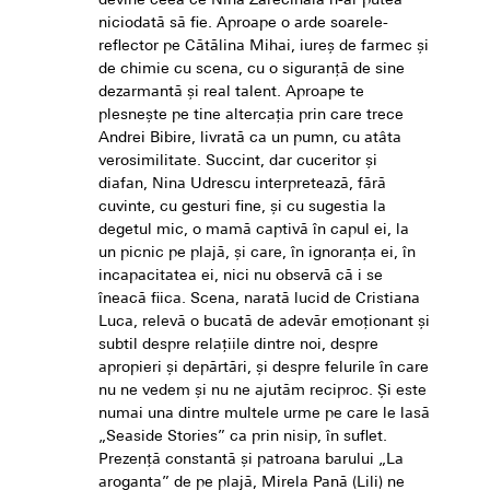
devine ceea ce Nina Zarecinaia n-ar putea
niciodată să fie. Aproape o arde soarele-
reflector pe Cătălina Mihai, iureș de farmec și
de chimie cu scena, cu o siguranță de sine
dezarmantă și real talent. Aproape te
plesnește pe tine altercația prin care trece
Andrei Bibire, livrată ca un pumn, cu atâta
verosimilitate. Succint, dar cuceritor și
diafan, Nina Udrescu interpretează, fără
cuvinte, cu gesturi fine, și cu sugestia la
degetul mic, o mamă captivă în capul ei, la
un picnic pe plajă, și care, în ignoranța ei, în
incapacitatea ei, nici nu observă că i se
îneacă fiica. Scena, narată lucid de Cristiana
Luca, relevă o bucată de adevăr emoționant și
subtil despre relațiile dintre noi, despre
apropieri și depărtări, și despre felurile în care
nu ne vedem și nu ne ajutăm reciproc. Și este
numai una dintre multele urme pe care le lasă
„Seaside Stories” ca prin nisip, în suflet.
Prezență constantă și patroana barului „La
aroganta” de pe plajă, Mirela Pană (Lili) ne