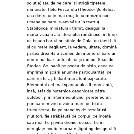
soluție) sau de pe care își strigă țipetele
minunatul Relu Pescărelu (Theodor Șoptelea,
una dintre cele mai reușite compoziții non-
umane pe care le-am văzut în teatru).
Stabilopozi miniaturali trimit, desigur, la
mărci vizuale ale litoralului românesc, în timp
ce beach bar-ul cu sticle de Cola, cu tanti Lili
și cu mere neglijent, la vedere, uitate, domină
partea dreaptă a scenei; din interiorul barului
emite nu doar tanti Lili, ci și radioul Seaside
Stories. Se joacă pe podea de nisip, ceea ce
imprimă mișcării anumite particularități pe
care mi le-aș fi dorit mai atent explorate.
Elementul cel mai spectaculos îl reprezintă,
însă, atât de puternica deschidere către
outdoor, prin intermediul unui perete ecran
prin care privim o video-mare de toată
frumusețea, fie pe stand by de pescăruși
plutitori, fie străbătută de corpuri ce înoată
sau mor, fie privită dronic, de sus, fie în
dereglaje poetic marcate (lighting design-ul îi