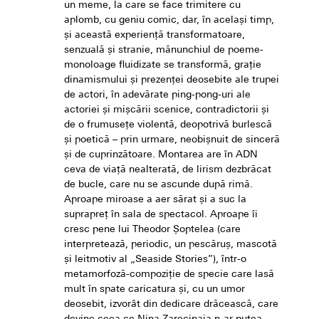
un meme, la care se face trimitere cu
aplomb, cu geniu comic, dar, în același timp,
și această experiență transformatoare,
senzuală și stranie, mănunchiul de poeme-
monoloage fluidizate se transformă, grație
dinamismului și prezenței deosebite ale trupei
de actori, în adevărate ping-pong-uri ale
actoriei și mișcării scenice, contradictorii și
de o frumusețe violentă, deopotrivă burlescă
și poetică – prin urmare, neobișnuit de sinceră
și de cuprinzătoare. Montarea are în ADN
ceva de viață nealterată, de lirism dezbrăcat
de bucle, care nu se ascunde după rimă.
Aproape miroase a aer sărat și a suc la
suprapreț în sala de spectacol. Aproape îi
cresc pene lui Theodor Șoptelea (care
interpretează, periodic, un pescăruș, mascotă
și leitmotiv al „Seaside Stories”), într-o
metamorfoză-compoziție de specie care lasă
mult în spate caricatura și, cu un umor
deosebit, izvorât din dedicare drăcească, care