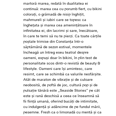
martoră marea, redată în dualitatea ei
continuă: marea cea cu porumb fiert, cu bikini
colorați, o grămadă de nisip înghițit,
mahmureli și iubiri care se topesc ca
înghețata și marea cea amenințătoare în
infinitatea ei, din lacrimi și sare, înecătoare,
în care te temi să nu te pierzi. Ca toate cărțile
poștale trimise din Constanța într-o
săptămână de sezon estival, momentele
încheagă un întreg eseu teatral despre
oameni, expuși doar în bikini, în plin test de
personalitate scos dintr-o revistă de beauty &
lifestyle. Oameni care își amintesc, care
resimt, care se schimbă ca valurile nesfârșite.
Atât de maraton de vibrație și de culoare
neobosită, de poftă de joc, cultură pop și de
pulsație tânără este „Seaside Stories” pe cât
este și rană deschisă a ceea ce înseamnă să
fii ființă umană, oferind bucăți de intimitate,
cu indulgență și adâncime de pe fundul mării,
pesemne. Fresh ca o limonadă cu mentă și ca