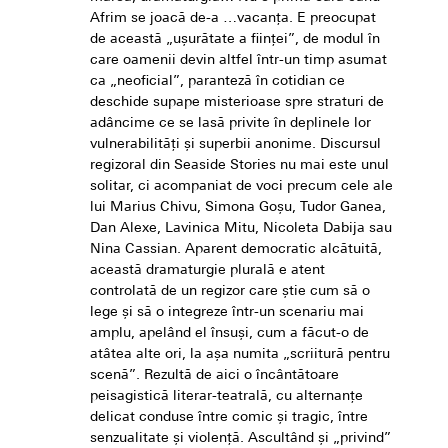
Afrim se joacă de-a …vacanța. E preocupat
de această „ușurătate a ființei”, de modul în
care oamenii devin altfel într-un timp asumat
ca „neoficial”, paranteză în cotidian ce
deschide supape misterioase spre straturi de
adâncime ce se lasă privite în deplinele lor
vulnerabilități și superbii anonime. Discursul
regizoral din Seaside Stories nu mai este unul
solitar, ci acompaniat de voci precum cele ale
lui Marius Chivu, Simona Goșu, Tudor Ganea,
Dan Alexe, Lavinica Mitu, Nicoleta Dabija sau
Nina Cassian. Aparent democratic alcătuită,
această dramaturgie plurală e atent
controlată de un regizor care știe cum să o
lege și să o integreze într-un scenariu mai
amplu, apelând el însuși, cum a făcut-o de
atâtea alte ori, la așa numita „scriitură pentru
scenă”. Rezultă de aici o încântătoare
peisagistică literar-teatrală, cu alternanțe
delicat conduse între comic și tragic, între
senzualitate și violență. Ascultând și „privind”