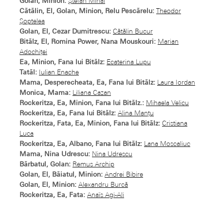
Golan, Minion:
Ștefan Mihai
Cătălin, El, Golan, Minion, Relu Pescărelu:
Theodor
Șoptelea
Golan, El, Cezar Dumitrescu:
Cătălin Bucur
Bitălz, El, Romina Power, Nana Mouskouri:
Marian
Adochiţei
Ea, Minion, Fana lui Bitălz:
Ecaterina Lupu
Tatăl:
Iulian Enache
Mama, Desperecheata, Ea, Fana lui Bitălz:
Laura Iordan
Monica, Mama:
Liliana Cazan
Rockeritza, Ea, Minion, Fana lui Bitălz.:
Mihaela Velicu
Rockeritza, Ea, Fana lui Bitălz:
Alina Manţu
Rockeritza, Fata, Ea, Minion, Fana lui Bitălz:
Cristiana
Luca
Rockeritza, Ea, Albano, Fana lui Bitălz:
Lana Moscaliuc
Mama, Nina Udrescu:
Nina Udrescu
Bărbatul, Golan:
Remus Archip
Golan, El, Băiatul, Minion:
Andrei Bibire
Golan, El, Minion:
Alexandru Burcă
Rockeritza, Ea, Fata:
Anaïs Agi-Ali