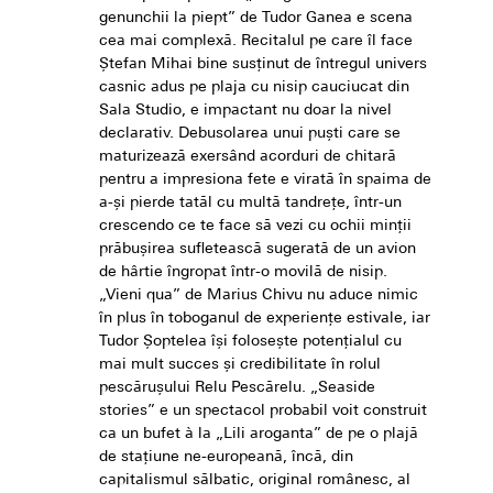
genunchii la piept” de Tudor Ganea e scena
cea mai complexă. Recitalul pe care îl face
Ştefan Mihai bine susţinut de întregul univers
casnic adus pe plaja cu nisip cauciucat din
Sala Studio, e impactant nu doar la nivel
declarativ. Debusolarea unui puşti care se
maturizează exersând acorduri de chitară
pentru a impresiona fete e virată în spaima de
a-şi pierde tatăl cu multă tandreţe, într-un
crescendo ce te face să vezi cu ochii minţii
prăbuşirea sufletească sugerată de un avion
de hârtie îngropat într-o movilă de nisip.
„Vieni qua” de Marius Chivu nu aduce nimic
în plus în toboganul de experienţe estivale, iar
Tudor Şoptelea îşi foloseşte potenţialul cu
mai mult succes şi credibilitate în rolul
pescăruşului Relu Pescărelu. „Seaside
stories” e un spectacol probabil voit construit
ca un bufet à la „Lili aroganta” de pe o plajă
de staţiune ne-europeană, încă, din
capitalismul sălbatic, original românesc, al