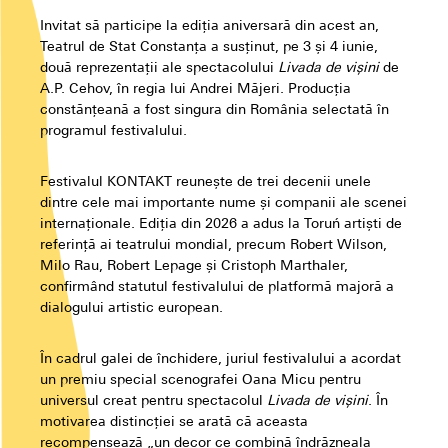
Invitat să participe la ediția aniversară din acest an,
Teatrul de Stat Constanța a susținut, pe 3 și 4 iunie,
două reprezentații ale spectacolului
Livada de vișini
de
A.P. Cehov, în regia lui Andrei Măjeri. Producția
constănțeană a fost singura din România selectată în
programul festivalului.
Festivalul KONTAKT reunește de trei decenii unele
dintre cele mai importante nume și companii ale scenei
internaționale. Ediția din 2026 a adus la Toruń artiști de
referință ai teatrului mondial, precum Robert Wilson,
Milo Rau, Robert Lepage și Cristoph Marthaler,
confirmând statutul festivalului de platformă majoră a
dialogului artistic european.
În cadrul galei de închidere, juriul festivalului a acordat
un premiu special scenografei Oana Micu pentru
universul creat pentru spectacolul
Livada de vișini
. În
motivarea distincției se arată că aceasta
recompensează „un decor ce combină îndrăzneala