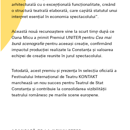
arhitecturală cu o excepțională funcționalitate, creând
o structură teatrală elaborată, care capătă statutul unui
interpret esențial în economia spectacolului”.
Această nouă recunoaștere vine la scurt timp după ce
Oana Micu a primit Premiul UNITER pentru
Cea mai
bună scenografie
pentru aceeași creație, confirmând
impactul producției realizate la Constanța și valoarea
echipei de creație reunite în jurul spectacolului.
Totodată, acest premiu și prezența în selecția oficială a
Festivalului Internațional de Teatru KONTAKT
marchează un nou succes pentru Teatrul de Stat
Constanța și contribuie la consolidarea vizibilității
teatrului românesc pe marile scene europene.